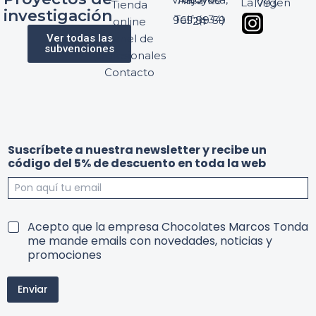
03570 Villajoyosa, Alicante
La Virgen 1793
Tienda
investigación
Telf: (+34) 965 89 59 24
online
Ver todas las
Panel de
subvenciones
profesionales
Contacto
c
Suscríbete a nuestra newsletter y recibe un
ó
código del 5% de descuento en toda la web
d
i
g
o
e
e
T
Acepto que la empresa Chocolates Marcos Tonda
n
n
e
me mande emails con novedades, noticias y
y
d
r
promociones
u
e
m
n
l
i
Enviar
n
o