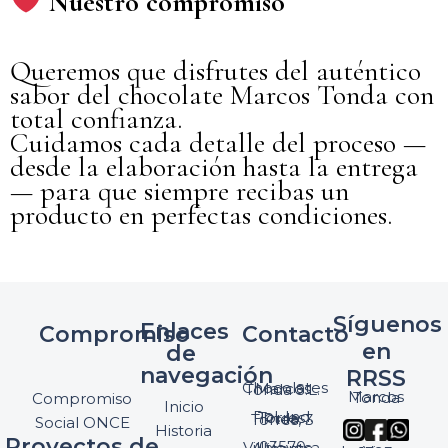
Nuestro compromiso
Queremos que disfrutes del auténtico
sabor del chocolate Marcos Tonda con
total confianza.
Cuidamos cada detalle del proceso —
desde la elaboración hasta la entrega
— para que siempre recibas un
producto en perfectas condiciones.
Síguenos
Enlaces
Compromiso
Contacto
en
de
navegación
RRSS
Chocolates Marcos Tonda S.L.
Marcos Tonda
Compromiso
Inicio
Pol. Ind. Torres, Ptda. Torres, 3
Social ONCE
Historia
Proyectos de