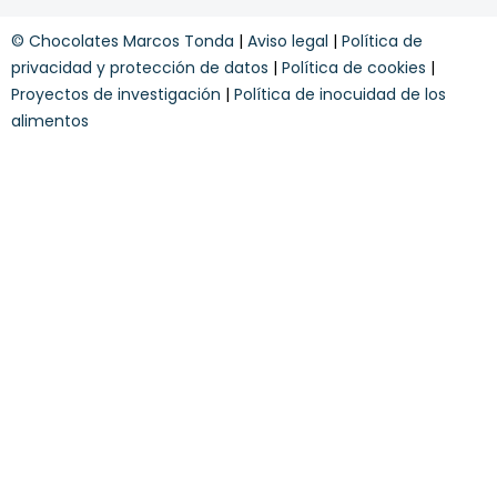
s
y
© Chocolates Marcos Tonda
|
Aviso legal
|
Política de
c
o
privacidad y protección de datos
|
Política de cookies
|
n
Proyectos de investigación
|
Política de inocuidad de los
d
alimentos
i
c
i
o
n
e
s
*