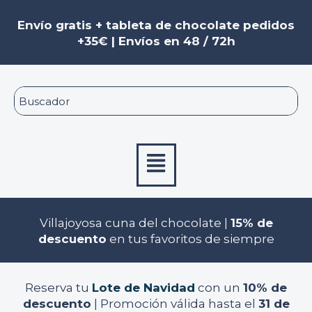
Ir
Navegación
al
de
Envío gratis + tableta de chocolate pedidos
contenido
entradas
+35€ | Envíos en 48 / 72h
Menú
Villajoyosa cuna del chocolate |
15% de
descuento
en tus favoritos de siempre
Reserva tu
Lote de Navidad
con un
10% de
descuento
| Promoción válida hasta el
31 de