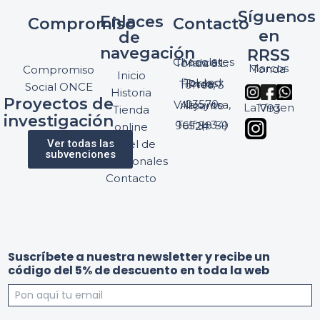
Síguenos
Enlaces
Compromiso
Contacto
en
de
navegación
RRSS
Chocolates Marcos Tonda S.L.
Marcos Tonda
Compromiso
Inicio
Pol. Ind. Torres, Ptda. Torres, 3
Social ONCE
Historia
Proyectos de
03570 Villajoyosa, Alicante
La Virgen 1793
Tienda
investigación
Telf: (+34) 965 89 59 24
online
Ver todas las
Panel de
subvenciones
profesionales
Contacto
Suscríbete a nuestra newsletter y recibe un
código del 5% de descuento en toda la web