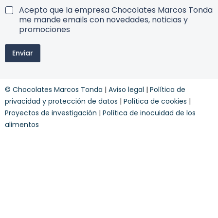
5
S
T
Acepto que la empresa Chocolates Marcos Tonda
%
u
e
me mande emails con novedades, noticias y
a
s
r
promociones
d
c
m
e
r
i
s
í
Enviar
n
c
b
o
u
e
s
e
t
y
n
e
© Chocolates Marcos Tonda
|
Aviso legal
|
Política de
c
t
w
o
privacidad y protección de datos
|
Política de cookies
|
o
e
n
b
Proyectos de investigación
|
Política de inocuidad de los
d
d
alimentos
i
e
c
s
i
c
o
u
n
e
e
n
s
t
*
o