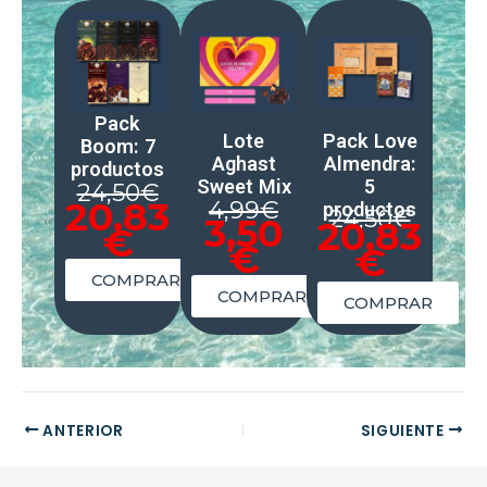
Pack
Lote
Pack Love
Boom: 7
Aghast
Almendra:
productos
Sweet Mix
5
24,50
€
20,83
4,99
€
productos
24,50
€
3,50
20,83
€
€
€
COMPRAR
COMPRAR
COMPRAR
ANTERIOR
SIGUIENTE