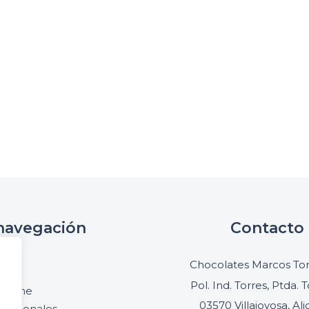
uno realmente memorable.
navegación
Contacto
cio
Chocolates Marcos Ton
oria
Pol. Ind. Torres, Ptda. T
online
03570 Villajoyosa, Al
ofesionales