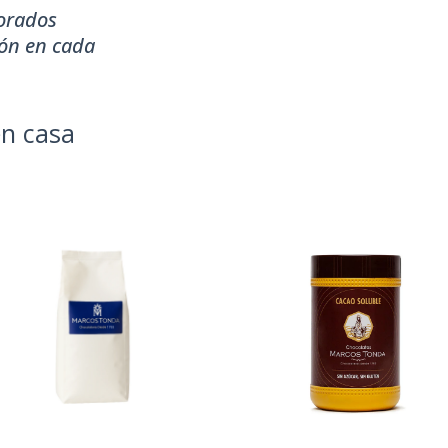
borados
ión en cada
en casa