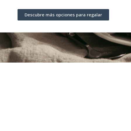
Descubre más opciones para regalar
Un buen chocolate a la ta
intensidad
Seleccionar un cacao de ori