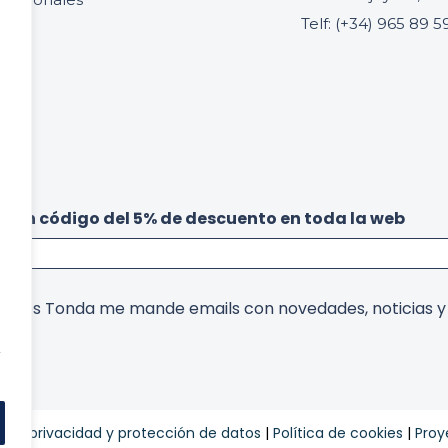
Telf: (+34) 965 89 5
acto
be un código del 5% de descuento en toda la web
arcos Tonda me mande emails con novedades, noticias 
,
ca de privacidad y protección de datos
|
Política de cookies
|
Proy