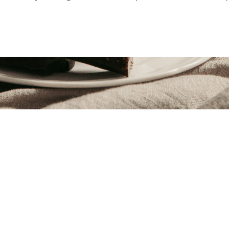
Chocolate a la taza gourmet
za gourmet se distingue por la calidad del cacao util
, dulzor y textura es clave para obtener una experie
gen y una elaboración cuidada marca la diferencia en