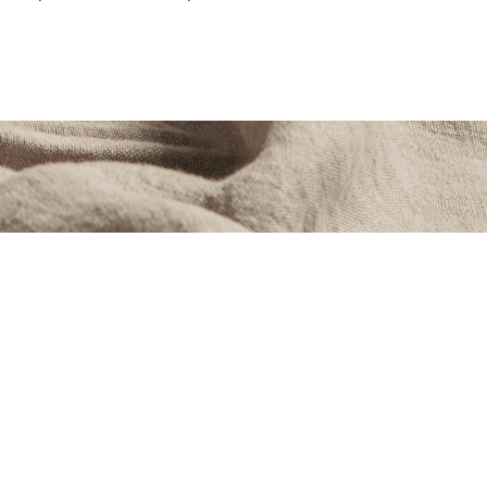
izado. El equilibrio entre
ncia única.
tre un chocolate corriente y