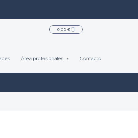
Carrito
0,00
€
ades
Área profesionales
Contacto