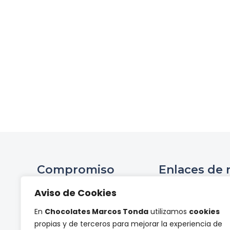
Compromiso
Enlaces de 
Ini
Aviso de Cookies
Compromiso Social ONCE
Hist
En
Chocolates Marcos Tonda
utilizamos
cookies
Proyectos de
Tienda 
propias y de terceros para mejorar la experiencia de
investigación
Panel de pr