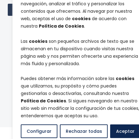
navegación, analizar el tráfico y personalizar los
Cont
Ver todas las subvenciones
contenidos que ofrecemos. Al navegar por nuestra
web, aceptas el uso de
cookies
de acuerdo con
nuestra
Política de Cookies
.
Las
cookies
son pequeños archivos de texto que se
almacenan en tu dispositivo cuando visitas nuestra
página web y nos permiten ofrecerte una experiencia
c
más fluida y personalizada.
Suscríbete a nuestra newsletter y reci
ó
d
Puedes obtener más información sobre las
cookies
i
que utilizamos, su propósito y cómo puedes
g
a
o
gestionarlas o desactivarlas, consultando nuestra
T
Acepto que la empresa Chocolates M
t
u
e
Política de Cookies
. Si sigues navegando en nuestro
o
n
r
d
sitio web sin modificar la configuración de tus cookies
a
Enviar
m
a
entenderemos que aceptas su uso.
i
n
n
u
o
Configurar
Rechazar todas
Aceptar
e
© Chocolates Marcos Tonda
|
Aviso legal
|
Políti
s
s