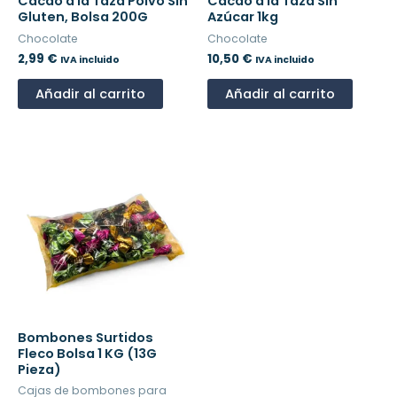
Cacao a la Taza Polvo Sin
Cacao a la Taza Sin
Gluten, Bolsa 200G
Azúcar 1kg
Chocolate
Chocolate
2,99
€
10,50
€
IVA incluido
IVA incluido
Añadir al carrito
Añadir al carrito
Bombones Surtidos
Fleco Bolsa 1 KG (13G
Pieza)
Cajas de bombones para