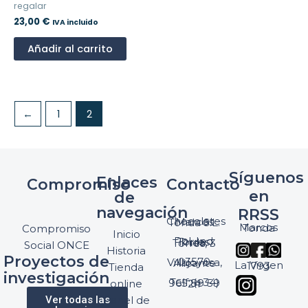
regalar
23,00
€
IVA incluido
Añadir al carrito
←
1
2
Síguenos
Enlaces
Compromiso
Contacto
en
de
navegación
RRSS
Chocolates Marcos Tonda S.L.
Marcos Tonda
Compromiso
Inicio
Pol. Ind. Torres, Ptda. Torres, 3
Social ONCE
Historia
Proyectos de
03570 Villajoyosa, Alicante
La Virgen 1793
Tienda
investigación
Telf: (+34) 965 89 59 24
online
Ver todas las
Panel de