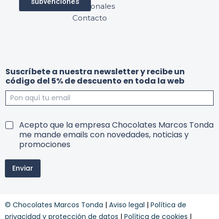
subvenciones
profesionales
Contacto
5
l
Suscríbete a nuestra newsletter y recibe un
%
a
código del 5% de descuento en toda la web
T
l
e
a
r
T
m
e
i
r
T
Acepto que la empresa Chocolates Marcos Tonda
n
m
e
me mande emails con novedades, noticias y
o
i
r
promociones
s
n
m
e
o
i
n
s
Enviar
n
o
s
y
© Chocolates Marcos Tonda
|
Aviso legal
|
Política de
c
o
privacidad y protección de datos
|
Política de cookies
|