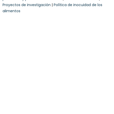
n
Proyectos de investigación
|
Política de inocuidad de los
d
alimentos
i
c
i
o
n
e
s
*