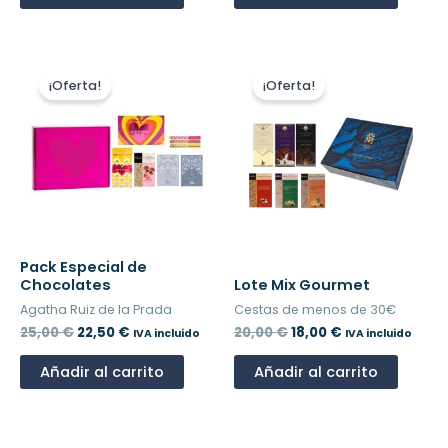
El
El
El
El
precio
precio
precio
precio
¡Oferta!
¡Oferta!
original
actual
original
actual
era:
es:
era:
es:
25,00 €.
22,50 €.
20,00 €.
18,00 €.
Pack Especial de
Chocolates
Lote Mix Gourmet
Agatha Ruiz de la Prada
Cestas de menos de 30€
25,00
€
22,50
€
20,00
€
18,00
€
IVA incluido
IVA incluido
Añadir al carrito
Añadir al carrito
El
El