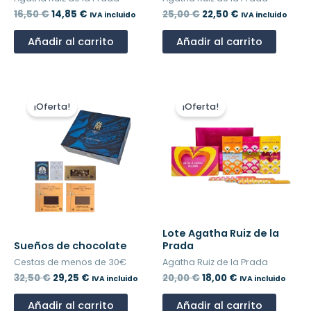
16,50
€
14,85
€
25,00
€
22,50
€
IVA incluido
IVA incluido
Añadir al carrito
Añadir al carrito
El
El
El
El
precio
precio
precio
precio
¡Oferta!
¡Oferta!
original
actual
original
actual
era:
es:
era:
es:
32,50 €.
29,25 €.
20,00 €.
18,00 €.
Lote Agatha Ruiz de la
Sueños de chocolate
Prada
Cestas de menos de 30€
Agatha Ruiz de la Prada
32,50
€
29,25
€
20,00
€
18,00
€
IVA incluido
IVA incluido
Añadir al carrito
Añadir al carrito