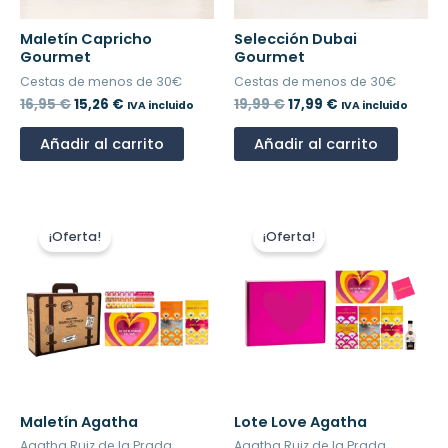
Maletín Capricho
Selección Dubai
Gourmet
Gourmet
Cestas de menos de 30€
Cestas de menos de 30€
16,95
€
15,26
€
19,99
€
17,99
€
IVA incluido
IVA incluido
Añadir al carrito
Añadir al carrito
El
El
El
El
precio
precio
precio
precio
¡Oferta!
¡Oferta!
original
actual
original
actual
era:
es:
era:
es:
16,50 €.
14,85 €.
25,00 €.
22,50 €.
Maletín Agatha
Lote Love Agatha
Agatha Ruiz de la Prada
Agatha Ruiz de la Prada