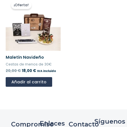
precio
precio
¡Oferta!
original
actual
era:
es:
20,00 €.
18,00 €.
Maletín Navideño
Cestas de menos de 30€
20,00
€
18,00
€
IVA incluido
Añadir al carrito
Síguenos
Enlaces
Compromiso
Contacto