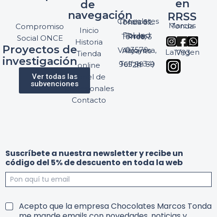
en
de
navegación
RRSS
Chocolates Marcos Tonda S.L.
Marcos Tonda
Compromiso
Inicio
Pol. Ind. Torres, Ptda. Torres, 3
Social ONCE
Historia
Proyectos de
03570 Villajoyosa, Alicante
La Virgen 1793
Tienda
investigación
Telf: (+34) 965 89 59 24
online
Ver todas las
Panel de
subvenciones
profesionales
Contacto
c
n
Suscríbete a nuestra newsletter y recibe un
o
e
código del 5% de descuento en toda la web
n
w
d
s
i
l
c
e
i
t
T
Acepto que la empresa Chocolates Marcos Tonda
o
t
e
me mande emails con novedades, noticias y