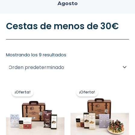
Agosto
Cestas de menos de 30€
Mostrando los 9 resultados
El
El
El
El
precio
precio
precio
precio
¡Oferta!
¡Oferta!
original
actual
original
actual
era:
es:
era:
es:
16,95 €.
15,26 €.
19,99 €.
17,99 €.