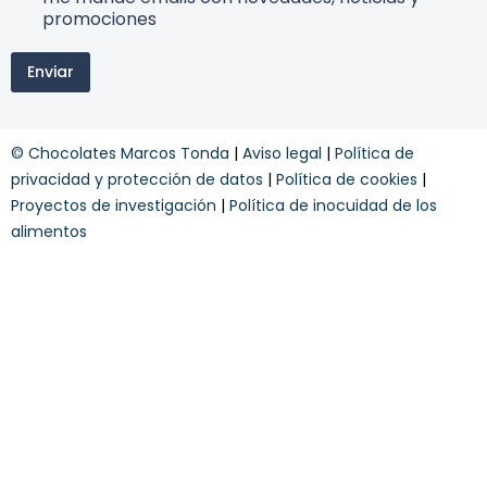
n
e
r
promociones
e
r
m
s
a
i
a
c
Enviar
n
r
o
o
e
n
s
c
d
y
i
i
© Chocolates Marcos Tonda
|
Aviso legal
|
Política de
c
b
c
o
privacidad y protección de datos
|
Política de cookies
|
e
i
n
Proyectos de investigación
|
Política de inocuidad de los
o
d
n
alimentos
i
e
c
s
i
o
n
e
s
*